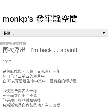
monkp's 發牢騷空間
▼
18 1月 2018
再次浮出 | I'm back ... again!!
2017
是個既感傷、心靈上又充實的一年
在自己坐三望四的歲月中
它 可以算是我生命中其中一個有趣的轉折點
即使無法像古人一樣
三十而立四十而不惑
但是親自經歷體驗過後
有漸漸覺得自身某些地方有些改變