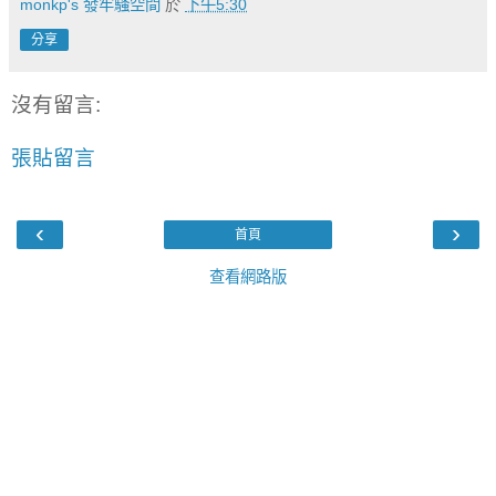
monkp's 發牢騷空間
於
下午5:30
分享
沒有留言:
張貼留言
‹
›
首頁
查看網路版