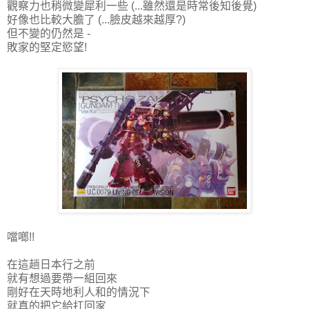
觀察力也稍微變犀利一些 (...雖然還是時常後知後覺)
好像也比較大膽了 (...臉皮越來越厚?)
但不變的仍然是 -
敗家的堅定慾望!
噹啷!!
在這趟日本行之前
就有想過要帶一組回來
剛好在天時地利人和的情況下
就真的把它給扛回家