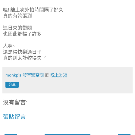
哇! 離上次外拍時間隔了好久
真的有誇張到
連日來的鬱悶
也因此舒暢了許多
人啊~
還是得快樂過日子
真的別太計較得失了
monkp's 發牢騷空間
於
晚上9:58
分享
沒有留言:
張貼留言